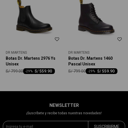
DR MARTENS
DR MARTENS
Botas Dr. Martens 2976 Ys
Botas Dr. Martens 1460
Unisex
Pascal Unisex
S/
799.00
S/
799.00
S/
559.90
S/
559.90
-
29
-
29
NEWSLETTER
¡Suscríbete y recibe todas nuestras novedades!
SUSCRIBIRME