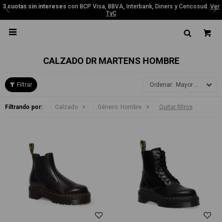
3 cuotas sin intereses
con BCP Visa, BBVA, Interbank, Diners y Cencosud.
Ver
TyC

CALZADO DR MARTENS HOMBRE
Mayor precio
Filtrando por:
Calzado
Género:
Hombre
Quitar filtros