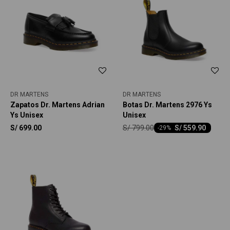
DR MARTENS
DR MARTENS
Zapatos Dr. Martens Adrian
Botas Dr. Martens 2976 Ys
Ys Unisex
Unisex
S/
799.00
S/
699.00
S/
559.90
-
29