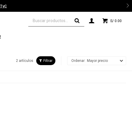
 TyC
S/
0.00
R
2 artículos
Mayor precio