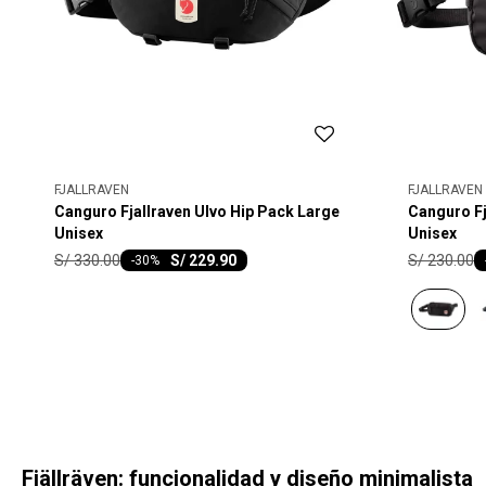
FJALLRAVEN
FJALLRAVEN
Canguro Fjallraven Ulvo Hip Pack Large
Canguro Fj
Unisex
Unisex
S/
330.00
S/
230.00
S/
229.90
-
30
Fjällräven: funcionalidad y diseño minimalista