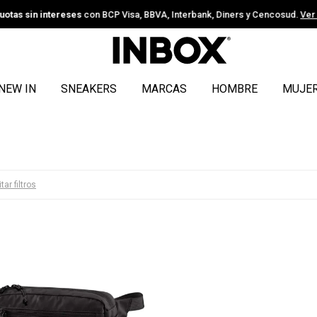
uotas sin intereses
con BCP Visa, BBVA, Interbank, Diners y Cencosud.
Ver
NEW IN
SNEAKERS
MARCAS
HOMBRE
MUJE
tar filtros