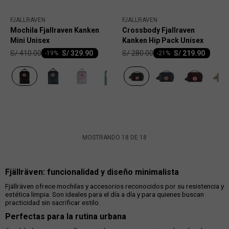
FJALLRAVEN
FJALLRAVEN
Mochila Fjallraven Kanken
Crossbody Fjallraven
Mini Unisex
Kanken Hip Pack Unisex
S/
410.00
S/
280.00
S/
329.90
S/
219.90
-
19
-
21
MOSTRANDO
18
DE
18
Fjällräven: funcionalidad y diseño minimalista
Fjällräven ofrece mochilas y accesorios reconocidos por su resistencia y
estética limpia. Son ideales para el día a día y para quienes buscan
practicidad sin sacrificar estilo.
Perfectas para la rutina urbana