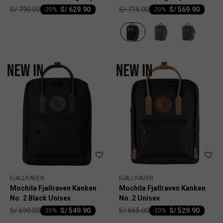
Unisex
Unisex
S/
790.00
S/
715.00
S/
629.90
S/
569.90
-
20
-
20
FJALLRAVEN
FJALLRAVEN
Mochila Fjallraven Kanken
Mochila Fjallraven Kanken
No. 2 Black Unisex
No. 2 Unisex
S/
690.00
S/
665.00
S/
549.90
S/
529.90
-
20
-
20