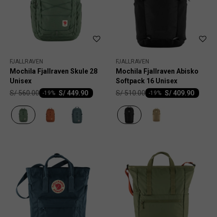
FJALLRAVEN
FJALLRAVEN
Mochila Fjallraven Skule 28
Mochila Fjallraven Abisko
Unisex
Softpack 16 Unisex
S/
560.00
S/
510.00
S/
449.90
S/
409.90
-
19
-
19