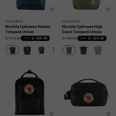
FJALLRAVEN
FJALLRAVEN
Mochila Fjallraven Kanken
Mochila Fjallraven High
Totepack Unisex
Coast Totepack Unisex
S/
510.00
S/
450.00
S/
409.90
S/
359.90
-
19
-
20