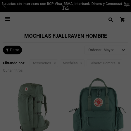
3 cuotas sin intereses
con BCP Visa, BBVA, Interbank, Diners y Cencosud.
Ver
TyC

MOCHILAS FJALLRAVEN HOMBRE
Mayor precio
Filtrando por:
Accesorios
Mochilas
Género:
Hombre
Quitar filtros