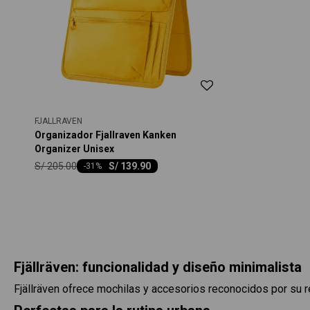
FJALLRAVEN
Organizador Fjallraven Kanken
Organizer Unisex
S/
205.00
S/
139.90
-
31
Fjällräven: funcionalidad y diseño minimalista
Fjällräven ofrece mochilas y accesorios reconocidos por su res