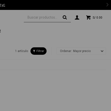
 TyC
S/
0.00
R
1 artículo
Mayor precio