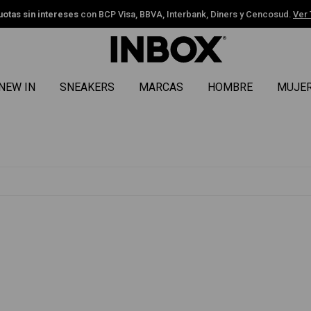
uotas sin intereses
con BCP Visa, BBVA, Interbank, Diners y Cencosud.
Ver
NEW IN
SNEAKERS
MARCAS
HOMBRE
MUJE