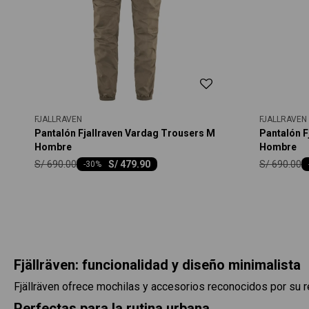
FJALLRAVEN
FJALLRAVEN
Pantalón Fjallraven Vardag Trousers M
Pantalón F
Hombre
Hombre
S/
690.00
S/
690.00
S/
479.90
-
30
Fjällräven: funcionalidad y diseño minimalista
Fjällräven ofrece mochilas y accesorios reconocidos por su res
Perfectas para la rutina urbana