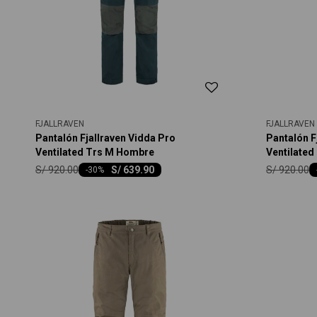
FJALLRAVEN
FJALLRAVEN
Pantalón Fjallraven Vidda Pro
Pantalón F
Ventilated Trs M Hombre
Ventilate
S/
920.00
S/
920.00
S/
639.90
-
30