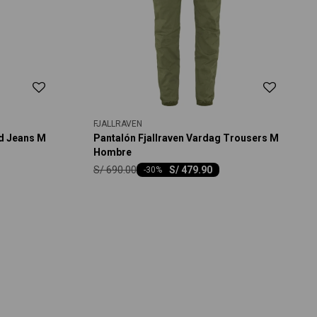
FJALLRAVEN
nd Jeans M
Pantalón Fjallraven Vardag Trousers M
Hombre
S/
690.00
S/
479.90
-
30