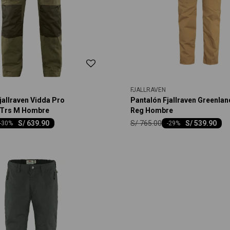
FJALLRAVEN
jallraven Vidda Pro
Pantalón Fjallraven Greenla
d Trs M Hombre
Reg Hombre
S/
765.00
S/
639.90
S/
539.90
-
30
-
29