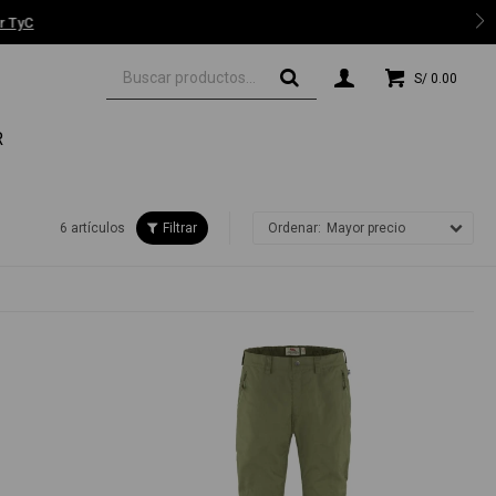
 TyC
S/
0.00
R
6 artículos
Mayor precio