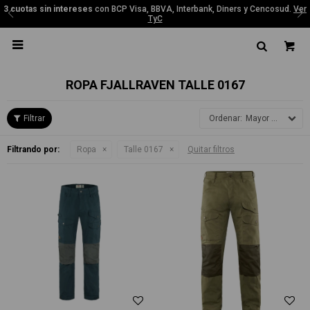
3 cuotas sin intereses
con BCP Visa, BBVA, Interbank, Diners y Cencosud.
Ver
TyC

ROPA FJALLRAVEN TALLE 0167
Mayor precio
Filtrando por:
Ropa
Talle 0167
Quitar filtros