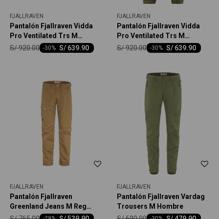
FJALLRAVEN
FJALLRAVEN
Pantalón Fjallraven Vidda
Pantalón Fjallraven Vidda
Pro Ventilated Trs M
Pro Ventilated Trs M
Hombre
Hombre
S/
920.00
S/
920.00
S/
639.90
S/
639.90
-
30
-
30
FJALLRAVEN
FJALLRAVEN
Pantalón Fjallraven
Pantalón Fjallraven Vardag
Greenland Jeans M Reg
Trousers M Hombre
Hombre
S/
765.00
S/
690.00
S/
539.90
S/
479.90
-
29
-
30