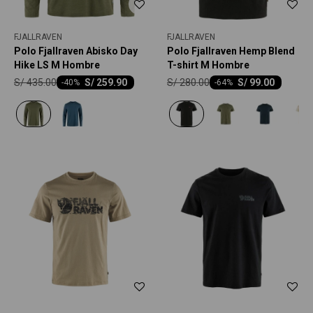
FJALLRAVEN
FJALLRAVEN
Polo Fjallraven Abisko Day
Polo Fjallraven Hemp Blend
Hike LS M Hombre
T-shirt M Hombre
S/
435.00
S/
280.00
S/
259.90
S/
99.00
-
40
-
64