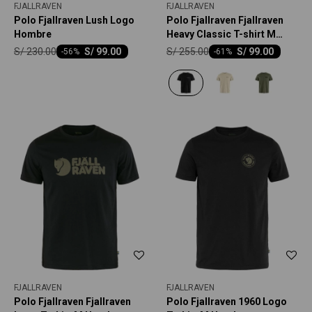
FJALLRAVEN
FJALLRAVEN
Polo Fjallraven Lush Logo
Polo Fjallraven Fjallraven
Hombre
Heavy Classic T-shirt M
Hombre
S/
230.00
S/
255.00
S/
99.00
S/
99.00
-
56
-
61
FJALLRAVEN
FJALLRAVEN
Polo Fjallraven Fjallraven
Polo Fjallraven 1960 Logo