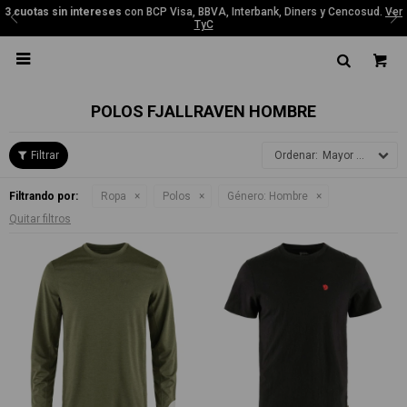
3 cuotas sin intereses
con BCP Visa, BBVA, Interbank, Diners y Cencosud.
Ver
TyC

POLOS FJALLRAVEN HOMBRE
Mayor precio
Filtrando por:
Ropa
Polos
Género:
Hombre
Quitar filtros