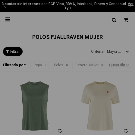
3 cuotas sin intereses
con BCP Visa, BBVA, Interbank, Diners y Cencosud.
Ver
TyC

POLOS FJALLRAVEN MUJER
Mayor precio
Filtrando por:
Ropa
Polos
Género:
Mujer
Quitar filtros