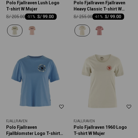
Polo Fjallraven Lush Logo
Polo Fjallraven Fjallraven
T-shirt W Mujer
Heavy Classic T-shirt W
Mujer
S/
205.00
S/
255.00
S/
99.00
S/
99.00
-
51
-
61
FJALLRAVEN
FJALLRAVEN
Polo Fjallraven
Polo Fjallraven 1960 Logo
Fjallblomster Logo T-shirt
T-shirt W Mujer