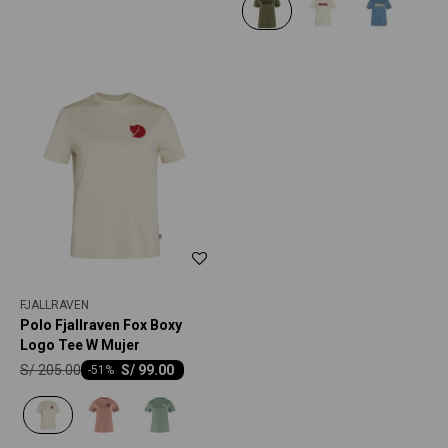
FJALLRAVEN
Polo Fjallraven Fox Boxy
Logo Tee W Mujer
S/
205.00
S/
99.00
-
51