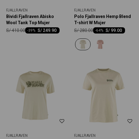
FJALLRAVEN
FJALLRAVEN
Bividi Fjallraven Abisko
Polo Fjallraven Hemp Blend
Wool Tank Top Mujer
T-shirt W Mujer
S/
410.00
S/
280.00
S/
249.90
S/
99.00
-
39
-
64
FJALLRAVEN
FJALLRAVEN