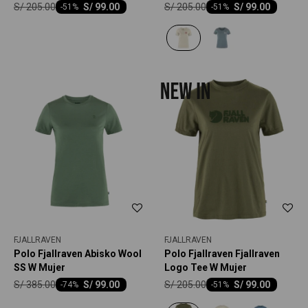
W Mujer
S/
205.00
S/
205.00
S/
99.00
S/
99.00
-
51
-
51
FJALLRAVEN
FJALLRAVEN
Polo Fjallraven Abisko Wool
Polo Fjallraven Fjallraven
SS W Mujer
Logo Tee W Mujer
S/
385.00
S/
205.00
S/
99.00
S/
99.00
-
74
-
51