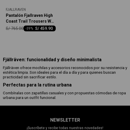
FJALLRAVEN
Pantalón Fjallraven High
Coast Trail Trousers W
Mujer
S/
765.00
S/
459.90
-
39
Fjällräven: funcionalidad y diseño minimalista
Fjällräven ofrece mochilas y accesorios reconocidos por su resistencia y
estética limpia. Son ideales para el día a día y para quienes buscan
practicidad sin sacrificar estilo.
Perfectas para la rutina urbana
Combínalas con zapatillas casuales y con propuestas cómodas de ropa
urbana para un outfit funcional.
NEWSLETTER
¡Suscríbete y recibe todas nuestras novedades!