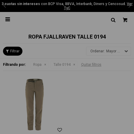
3 cuotas sin intereses
con BCP Visa, BBVA, Interbank, Diners y Cencosud.
Ver
TyC

ROPA FJALLRAVEN TALLE 0194
Mayor precio
Filtrando por:
Ropa
Talle 0194
Quitar filtros