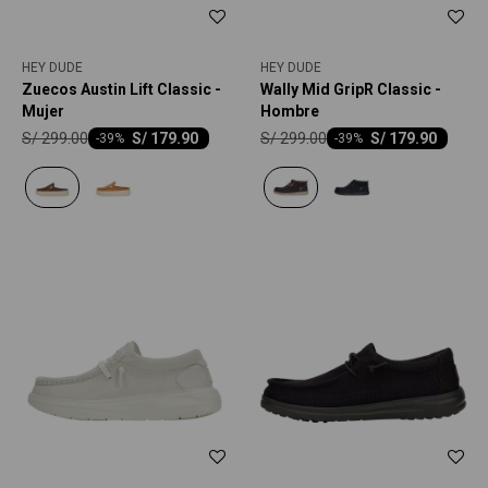
HEY DUDE
HEY DUDE
Zuecos Austin Lift Classic -
Wally Mid GripR Classic -
Mujer
Hombre
S/
299.00
S/
299.00
S/
179.90
S/
179.90
-
39
-
39