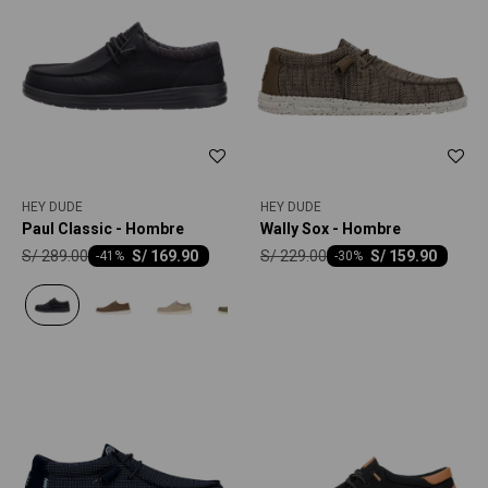
HEY DUDE
HEY DUDE
Paul Classic - Hombre
Wally Sox - Hombre
S/
289.00
S/
229.00
S/
169.90
S/
159.90
-
41
-
30