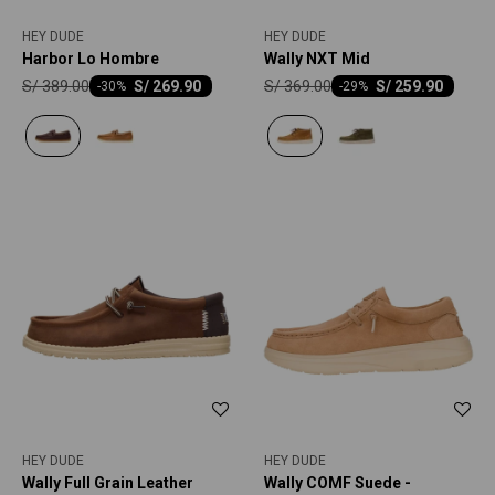
HEY DUDE
HEY DUDE
Harbor Lo Hombre
Wally NXT Mid
S/
389.00
S/
369.00
S/
269.90
S/
259.90
-
30
-
29
HEY DUDE
HEY DUDE
Wally Full Grain Leather
Wally COMF Suede -