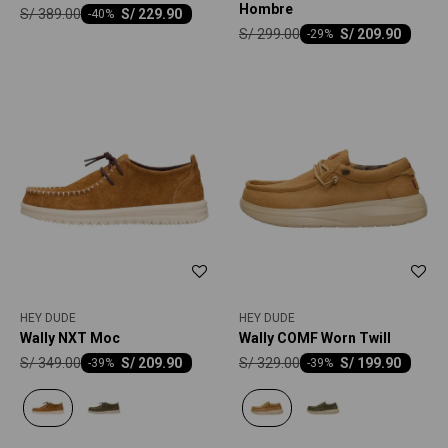
Hombre
S/
389.00
S/
229.90
-
40
S/
299.00
S/
209.90
-
29
HEY DUDE
HEY DUDE
Wally NXT Moc
Wally COMF Worn Twill
S/
349.00
S/
329.00
S/
209.90
S/
199.90
-
39
-
39