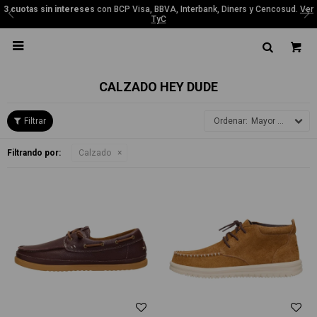
3 cuotas sin intereses
con BCP Visa, BBVA, Interbank, Diners y Cencosud.
Ver
TyC

CALZADO HEY DUDE
Mayor precio
Filtrando por:
Calzado