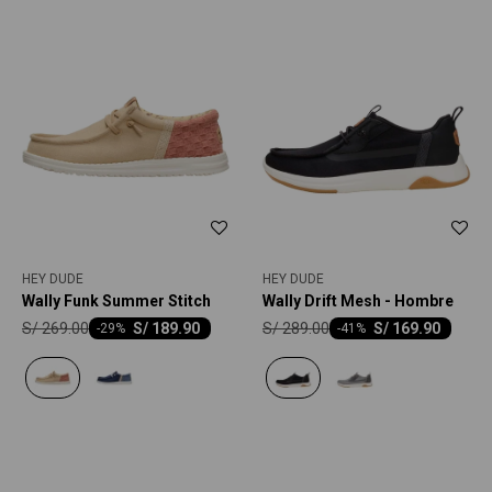
HEY DUDE
HEY DUDE
Wally Funk Summer Stitch
Wally Drift Mesh - Hombre
S/
269.00
S/
289.00
S/
189.90
S/
169.90
-
29
-
41