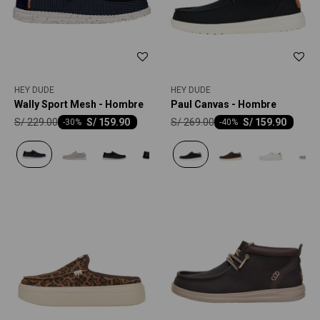
HEY DUDE
HEY DUDE
Wally Sport Mesh - Hombre
Paul Canvas - Hombre
S/
229.00
S/
269.00
S/
159.90
S/
159.90
-
30
-
40