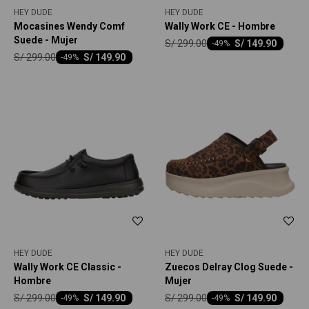
HEY DUDE
HEY DUDE
Mocasines Wendy Comf
Wally Work CE - Hombre
Suede - Mujer
S/
299.00
S/
149.90
-
49
S/
299.00
S/
149.90
-
49
HEY DUDE
HEY DUDE
Wally Work CE Classic -
Zuecos Delray Clog Suede -
Hombre
Mujer
S/
299.00
S/
299.00
S/
149.90
S/
149.90
-
49
-
49