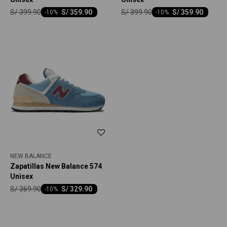
S/
399.90
S/
399.90
S/
359.90
S/
359.90
-
10
-
10
NEW BALANCE
Zapatillas New Balance 574
Unisex
S/
369.90
S/
329.90
-
10