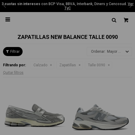
3 cuotas sin intereses
con BCP Visa, BBVA, Interbank, Diners y Cencosud.
Ver
TyC

ZAPATILLAS NEW BALANCE TALLE 0090
Mayor precio
Filtrando por:
Calzado
Zapatillas
Talle 0090
Quitar filtros