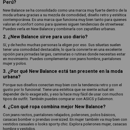
Perú?
New Balance se ha consolidado como una marca muy fuerte dentro de la
moda urbana gracias a su mezcla de comodidad, diseño retro y estética
contemporánea. Es una marca que funciona muy bien tanto para quienes
valoran el confort como para quienes siguen tendencias de streetwear.
Puedes verla en New Balance y combinarla con zapatillas urbanas.
2. ¿New Balance sirve para uso diario?
Sí, y de hecho muchas personas la eligen por eso. Sus siluetas suelen
tener una comodidad destacable, lo que la convierte en una excelente
opción para jornadas largas, caminatas o rutinas donde necesitas estar
en movimiento. Puedes complementar con jeans hombre, pantalones
mujer y polos.
3. ¿Por qué New Balance está tan presente en la moda
urbana?
Porque sus diseños conectan muy bien con la tendencia retro y con el
gusto por lo funcional. Tiene una estética que se siente actual sin
depender de lo exagerado, y eso la hace muy fácil de usar con muchos
tipos de outfit. También puedes comparar con ASICS y Salomon.
4. ¿Con qué ropa combina mejor New Balance?
Con jeans rectos, pantalones relajados, polerones, polos básicos,
casacas bomber o prendas oversized. En mujer también va muy bien con
vestidos casuales o looks sporty chic. Explora polerones mujer, casacas
hombre y vestidos.