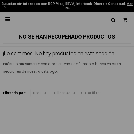
3 cuotas sin intereses
con BCP Visa, BBVA, Interbank, Diners y Cencosud.
Ver
TyC

NO SE HAN RECUPERADO PRODUCTOS
¡Lo sentimos! No hay productos en esta sección.
Inténtalo nuevamente con otros criterios de filtrado o busca en otras
secciones de nuestro catálogo.
Filtrando por:
Ropa
Talle 0048
Quitar filtros