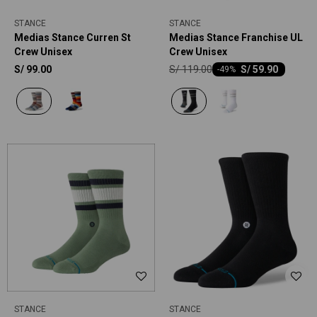
STANCE
STANCE
Medias Stance Curren St
Medias Stance Franchise UL
Crew Unisex
Crew Unisex
S/
119.00
S/
99.00
S/
59.90
-
49
STANCE
STANCE