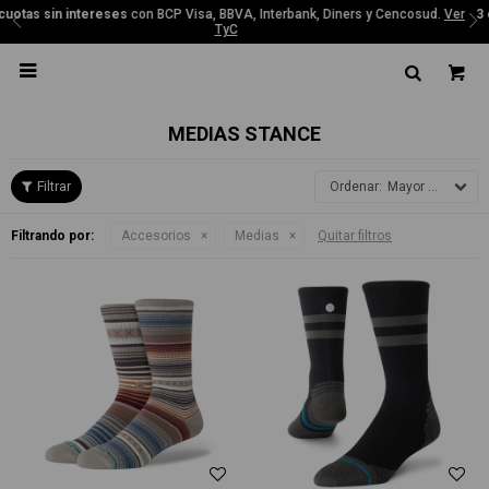
d.
Ver
3 cuotas sin intereses
con BCP Visa, BBVA, Interbank, Diners y Cencosu
TyC

MEDIAS STANCE
Mayor precio
Filtrando por:
Accesorios
Medias
Quitar filtros