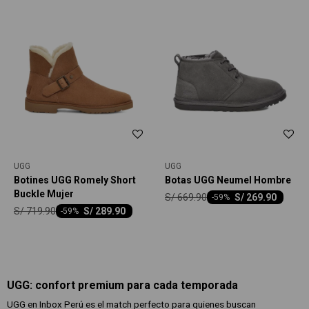
UGG
UGG
Botines UGG Romely Short
Botas UGG Neumel Hombre
Buckle Mujer
S/
669.90
S/
269.90
-
59
S/
719.90
S/
289.90
-
59
UGG: confort premium para cada temporada
UGG en Inbox Perú es el match perfecto para quienes buscan