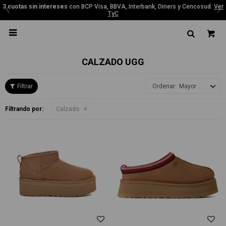
3 cuotas sin intereses
con BCP Visa, BBVA, Interbank, Diners y Cencosud.
Ver
TyC

CALZADO UGG
Mayor precio
Filtrando por:
Calzado