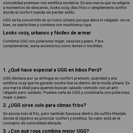
comodidad premium con estética moderna. Es una marca que se adapta
a momentos de descanso, looks cozy, días fríos o simplemente outfits
donde el confort manda sin perder estilo.
UGG se ha convertido en un ícono urbano porque eleva lo relajado: se ve
bien, se siente bien y combina con muchísima ropa.
Looks cozy, urbanos y fáciles de armar
Combina UGG con polerones mujer, casacas y jeans. Para
complementar, suma accesorios como lentes o mochilas.
1. ¿Qué hace especial a UGG en Inbox Perú?
UGG destaca por su enfoque en confort premium, suavidad y una
estética cozy que ha ganado mucha fuerza dentro de la moda urbana. Es
una marca ideal para quienes buscan calzado cómodo con un aire
relajado pero cuidado. Puedes verla en UGG y combinarla con polerones
mujer o jeans.
2. ¿UGG sirve solo para climas fríos?
Se asocia más al frío, pero también funciona dentro de outfits lifestyle
donde el objetivo es priorizar confort y estética. Su valor está en el
concepto de comodidad elevada.
3. ¿Con qué ropa combina mejor UGG?