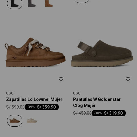
UGG
UGG
Zapatillas Lo Lowmel Mujer
Pantuflas W Goldenstar
Clog Mujer
S/
599.00
S/
359.90
-
39
S/
459.00
S/
319.90
-
30