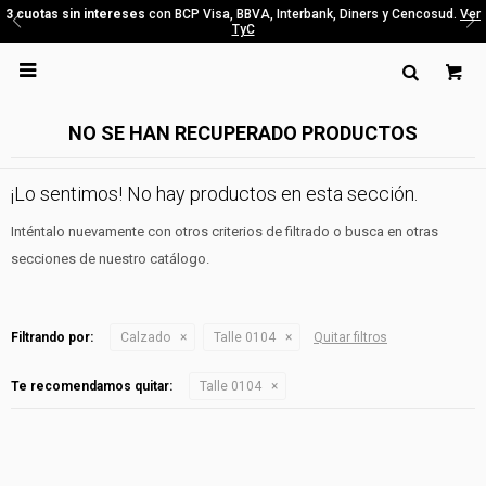
3 cuotas sin intereses
con BCP Visa, BBVA, Interbank, Diners y Cencosud.
Ver
TyC

NO SE HAN RECUPERADO PRODUCTOS
¡Lo sentimos! No hay productos en esta sección.
Inténtalo nuevamente con otros criterios de filtrado o busca en otras
secciones de nuestro catálogo.
Filtrando por:
Calzado
Talle 0104
Quitar filtros
Te recomendamos quitar:
Talle 0104