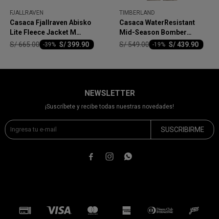
FJALLRAVEN
TIMBERLAND
Casaca Fjallraven Abisko
Casaca WaterResistant
Lite Fleece Jacket M
Mid-Season Bomber
Hombre
Hombre
S/
665.00
S/
549.00
S/
399.90
S/
439.90
-
39
-
19
NEWSLETTER
¡Suscríbete y recibe todas nuestras novedades!
SUSCRIBIRME


