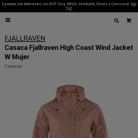
3 cuotas sin intereses
con BCP Visa, BBVA, Interbank, Diners y Cencosud.
Ver
TyC

FJALLRAVEN
Casaca Fjallraven High Coast Wind Jacket
W Mujer
Casacas