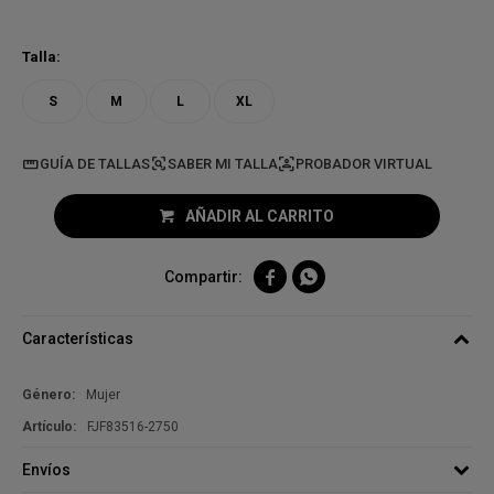
Talla:
S
M
L
XL
GUÍA DE TALLAS
PROBADOR VIRTUAL
AÑADIR AL CARRITO


Características
Género
Mujer
FJF83516-2750
Envíos