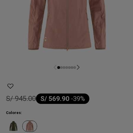
S/
945.00
S/
569.90
-
39
Colores: