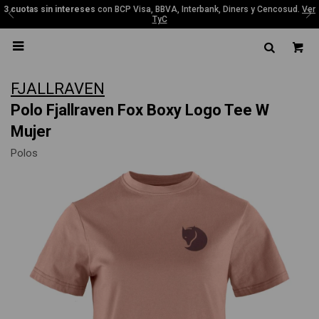
3 cuotas sin intereses
con BCP Visa, BBVA, Interbank, Diners y Cencosud.
Ver
TyC

FJALLRAVEN
Polo Fjallraven Fox Boxy Logo Tee W
Mujer
Polos