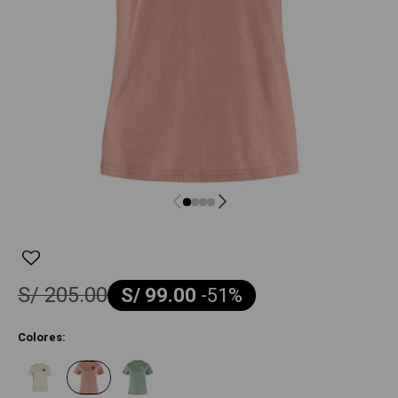
S/
205.00
S/
99.00
-
51
Colores: