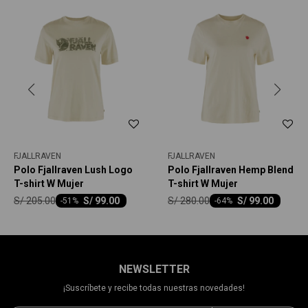
FJALLRAVEN
FJALLRAVEN
Polo Fjallraven Lush Logo
Polo Fjallraven Hemp Blend
T-shirt W Mujer
T-shirt W Mujer
S/
205.00
S/
280.00
S/
99.00
S/
99.00
-
51
-
64
NEWSLETTER
¡Suscríbete y recibe todas nuestras novedades!