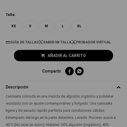
Talla:
XS
S
M
L
XL
GUÍA DE TALLAS
PROBADOR VIRTUAL
AÑADIR AL CARRITO


Descripción
Camiseta cómoda en una mezcla de algodón orgánico y poliéster
reciclado con un ajuste contemporáneo y holgado. Una camiseta
ligera y de secado rápido perfecta para condiciones cálidas.
Estampado del logo en la parte delantera. Lavado: Proceso suave a
40°C (No lavar en seco)/ Material: 60% algodón (orgánico), 40%