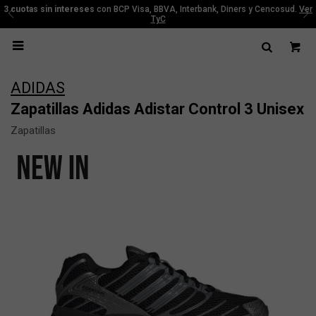
3 cuotas sin intereses
con BCP Visa, BBVA, Interbank, Diners y Cencosud.
Ver
TyC

ADIDAS
Zapatillas Adidas Adistar Control 3 Unisex
Zapatillas