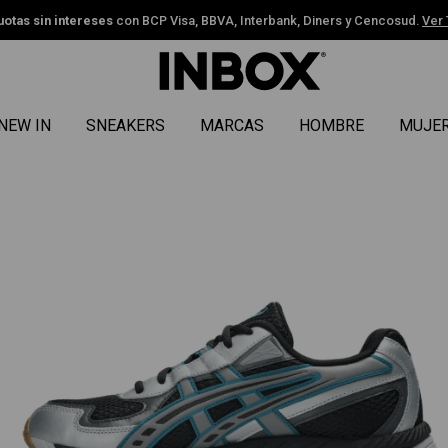
uotas sin intereses
con BCP Visa, BBVA, Interbank, Diners y Cencosud.
Ver
NEW IN
SNEAKERS
MARCAS
HOMBRE
MUJE