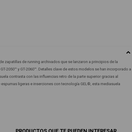
e zapatillas de running archivados que se lanzaron a principios de la
ng GT-2050™ y GT-2060™. Detalles clave de estos modelos se han incorporado a
 suela contrasta con las influencias retro de la parte superior gracias al
espumas ligeras e inserciones con tecnología GEL®, esta mediasuela
PRODUCTOS QUE TE PUEDEN INTERESAR