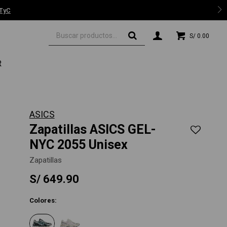
 TyC
S/
0.00
R
ASICS
Zapatillas ASICS GEL-
NYC 2055 Unisex
Zapatillas
S/
649.90
Colores: