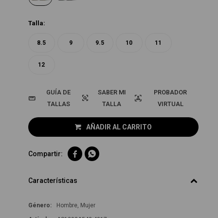
Talla:
8.5
9
9.5
10
11
12
GUÍA DE
PROBADOR
TALLAS
VIRTUAL
AÑADIR AL CARRITO


Características
Género
Hombre, Mujer