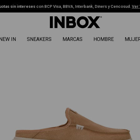
uotas sin intereses
con BCP Visa, BBVA, Interbank, Diners y Cencosud.
Ver
NEW IN
SNEAKERS
MARCAS
HOMBRE
MUJE