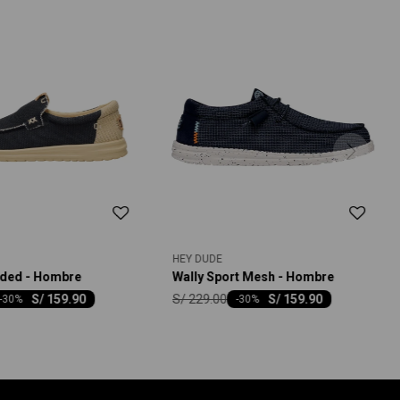
HEY DUDE
ided - Hombre
Wally Sport Mesh - Hombre
S/
229.00
S/
159.90
S/
159.90
-
30
-
30