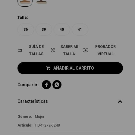
Talla:
36
39
40
41
GUÍA DE
PROBADOR
TALLAS
VIRTUAL
AÑADIR AL CARRITO


Características
Género
Mujer
HD41272-0248