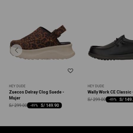
HEY DUDE
HEY DUDE
Zuecos Delray Clog Suede -
Wally Work CE Classic
Mujer
S/
299.00
S/
149
-
49
S/
299.00
S/
149.90
-
49