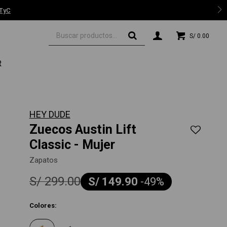
 TyC
S/
0.00
R
HEY DUDE
Zuecos Austin Lift
Classic - Mujer
Zapatos
S/
299.00
S/
149.90
-
49
Colores: