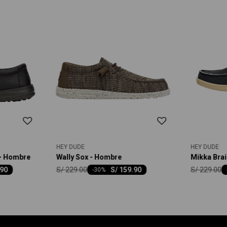
HEY DUDE
HEY DUDE
 - Hombre
Wally Sox - Hombre
Mikka Bra
S/
229.00
S/
229.00
.90
S/
159.90
-
30