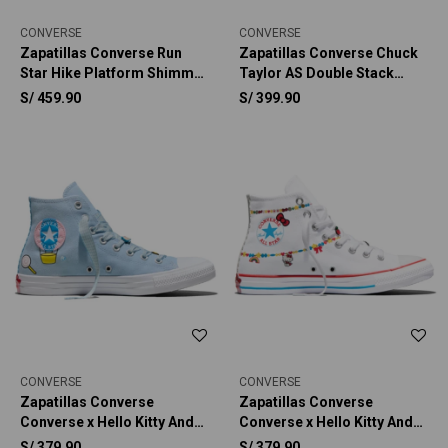
CONVERSE
CONVERSE
Zapatillas Converse Run
Zapatillas Converse Chuck
Star Hike Platform Shimmer
Taylor AS Double Stack
Mujer
Platform Charms Unisex
S/
459.90
S/
399.90
CONVERSE
CONVERSE
Zapatillas Converse
Zapatillas Converse
Converse x Hello Kitty And
Converse x Hello Kitty And
Friends Chuck Taylor All
Friends Chuck Taylor All
S/
379.90
S/
379.90