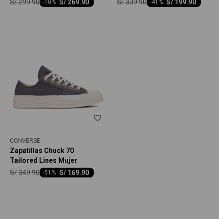
S/
299.90
S/
339.90
S/
269.90
S/
199.90
-
10
-
41
CONVERSE
Zapatillas Chuck 70
Tailored Lines Mujer
S/
349.90
S/
169.90
-
51