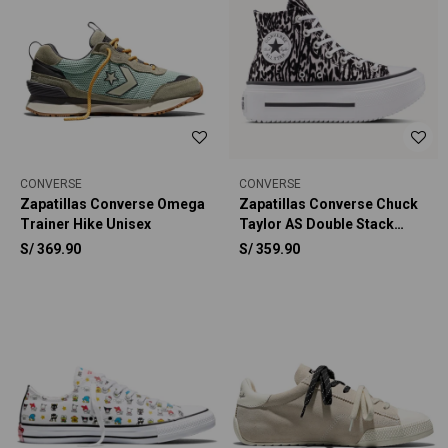
CONVERSE
CONVERSE
Zapatillas Converse Omega
Zapatillas Converse Chuck
Trainer Hike Unisex
Taylor AS Double Stack
Platform Animal Graphic
S/
369.90
S/
359.90
Unisex