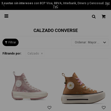
3 cuotas sin intereses
con BCP Visa, BBVA, Interbank, Diners y Cencosud.
Ver
TyC

CALZADO CONVERSE
Mayor precio
Filtrando por:
Calzado