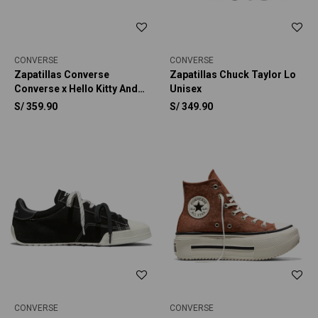
CONVERSE
CONVERSE
Zapatillas Converse
Zapatillas Chuck Taylor Lo
Converse x Hello Kitty And
Unisex
Friends Chuck Taylor All
S/
359.90
S/
349.90
Star BFFS Unisex
CONVERSE
CONVERSE