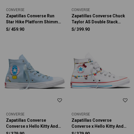
CONVERSE
CONVERSE
Zapatillas Converse Run
Zapatillas Converse Chuck
Star Hike Platform Shimmer
Taylor AS Double Stack
Mujer
Platform Charms Unisex
S/
459.90
S/
399.90
CONVERSE
CONVERSE
Zapatillas Converse
Zapatillas Converse
Converse x Hello Kitty And
Converse x Hello Kitty And
Friends Chuck Taylor All
Friends Chuck Taylor All
S/
379.90
S/
379.90