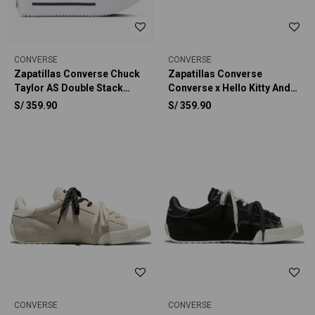
CONVERSE
CONVERSE
Zapatillas Converse Chuck
Zapatillas Converse
Taylor AS Double Stack
Converse x Hello Kitty And
Platform Animal Graphic
Friends Chuck Taylor All
S/
359.90
S/
359.90
Unisex
Star BFFS Unisex
CONVERSE
CONVERSE