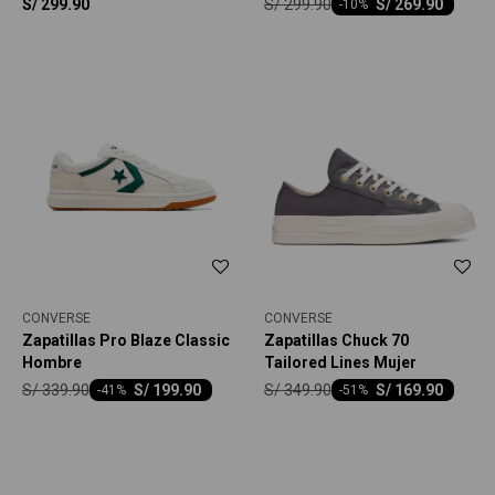
S/
299.90
S/
299.90
S/
269.90
-
10
CONVERSE
CONVERSE
Zapatillas Pro Blaze Classic
Zapatillas Chuck 70
Hombre
Tailored Lines Mujer
S/
339.90
S/
349.90
S/
199.90
S/
169.90
-
41
-
51