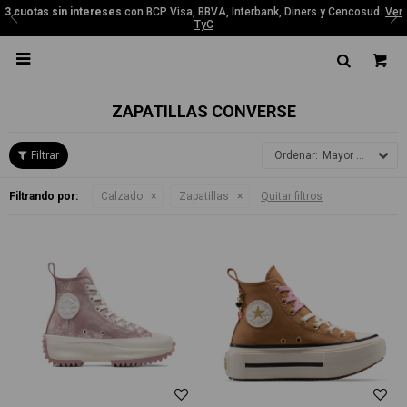
3 cuotas sin intereses
con BCP Visa, BBVA, Interbank, Diners y Cencosud.
Ver
TyC

ZAPATILLAS CONVERSE
Mayor precio
Filtrando por:
Calzado
Zapatillas
Quitar filtros