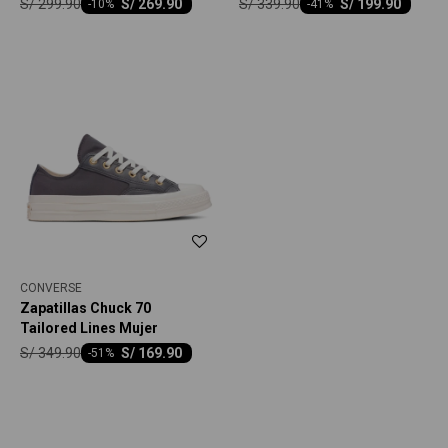
S/
299.90
S/
339.90
S/
269.90
S/
199.90
-
10
-
41
CONVERSE
Zapatillas Chuck 70
Tailored Lines Mujer
S/
349.90
S/
169.90
-
51