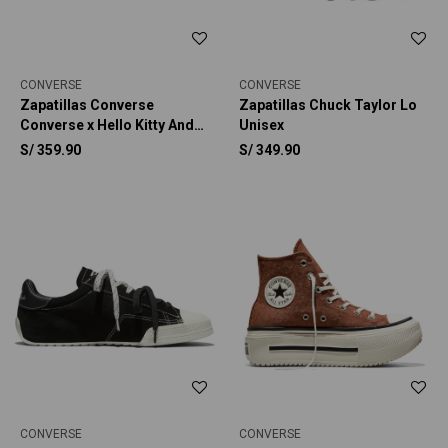
CONVERSE
CONVERSE
Zapatillas Converse
Zapatillas Chuck Taylor Lo
Converse x Hello Kitty And
Unisex
Friends Chuck Taylor All
S/
359.90
S/
349.90
Star BFFS Unisex
CONVERSE
CONVERSE