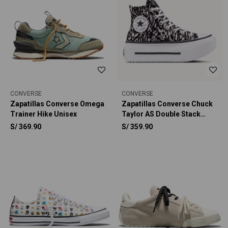
CONVERSE
CONVERSE
Zapatillas Converse Omega
Zapatillas Converse Chuck
Trainer Hike Unisex
Taylor AS Double Stack
Platform Animal Graphic
S/
369.90
S/
359.90
Unisex