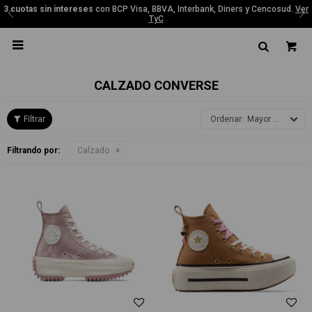
3 cuotas sin intereses
con BCP Visa, BBVA, Interbank, Diners y Cencosud.
Ver
TyC

CALZADO CONVERSE
Mayor precio
Filtrando por:
Calzado