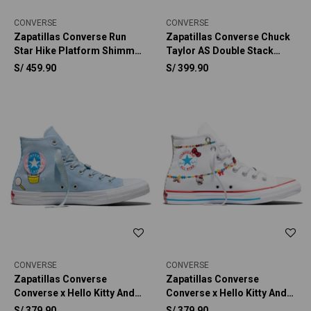
CONVERSE
CONVERSE
Zapatillas Converse Run
Zapatillas Converse Chuck
Star Hike Platform Shimmer
Taylor AS Double Stack
Mujer
Platform Charms Unisex
S/
459.90
S/
399.90
CONVERSE
CONVERSE
Zapatillas Converse
Zapatillas Converse
Converse x Hello Kitty And
Converse x Hello Kitty And
Friends Chuck Taylor All
Friends Chuck Taylor All
S/
379.90
S/
379.90