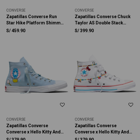
CONVERSE
CONVERSE
Zapatillas Converse Run
Zapatillas Converse Chuck
Star Hike Platform Shimmer
Taylor AS Double Stack
Mujer
Platform Charms Unisex
S/
459.90
S/
399.90
CONVERSE
CONVERSE
Zapatillas Converse
Zapatillas Converse
Converse x Hello Kitty And
Converse x Hello Kitty And
Friends Chuck Taylor All
Friends Chuck Taylor All
S/
379.90
S/
379.90