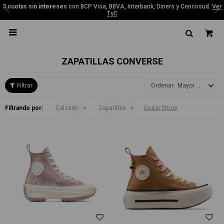
3 cuotas sin intereses
con BCP Visa, BBVA, Interbank, Diners y Cencosud.
Ver
TyC

ZAPATILLAS CONVERSE
Mayor precio
Filtrando por:
Calzado
Zapatillas
Quitar filtros