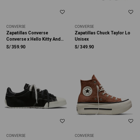
CONVERSE
CONVERSE
Zapatillas Converse
Zapatillas Chuck Taylor Lo
Converse x Hello Kitty And
Unisex
Friends Chuck Taylor All
S/
359.90
S/
349.90
Star BFFS Unisex
CONVERSE
CONVERSE