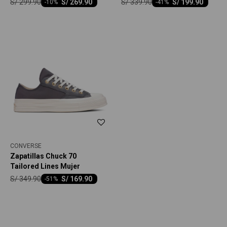
S/
299.90
S/
339.90
S/
269.90
S/
199.90
-
10
-
41
CONVERSE
Zapatillas Chuck 70
Tailored Lines Mujer
S/
349.90
S/
169.90
-
51