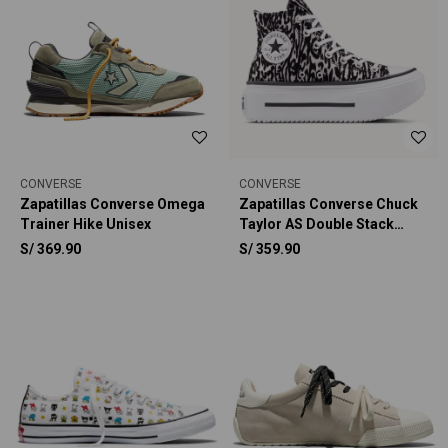
CONVERSE
CONVERSE
Zapatillas Converse Omega
Zapatillas Converse Chuck
Trainer Hike Unisex
Taylor AS Double Stack
Platform Animal Graphic
S/
369.90
S/
359.90
Unisex