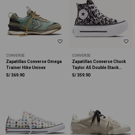
CONVERSE
CONVERSE
Zapatillas Converse Omega
Zapatillas Converse Chuck
Trainer Hike Unisex
Taylor AS Double Stack
Platform Animal Graphic
S/
369.90
S/
359.90
Unisex