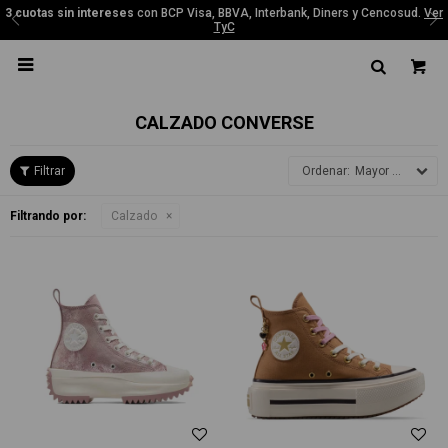
3 cuotas sin intereses
con BCP Visa, BBVA, Interbank, Diners y Cencosud.
Ver
TyC

CALZADO CONVERSE
Mayor precio
Filtrando por:
Calzado