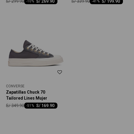
S/
299.90
S/
339.90
S/
269.90
S/
199.90
-
10
-
41
CONVERSE
Zapatillas Chuck 70
Tailored Lines Mujer
S/
349.90
S/
169.90
-
51