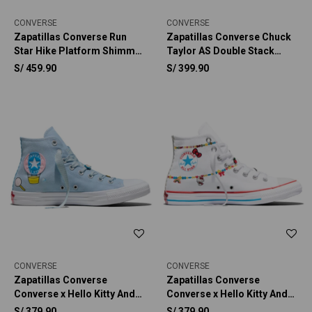
CONVERSE
CONVERSE
Zapatillas Converse Run
Zapatillas Converse Chuck
Star Hike Platform Shimmer
Taylor AS Double Stack
Mujer
Platform Charms Unisex
S/
459.90
S/
399.90
CONVERSE
CONVERSE
Zapatillas Converse
Zapatillas Converse
Converse x Hello Kitty And
Converse x Hello Kitty And
Friends Chuck Taylor All
Friends Chuck Taylor All
S/
379.90
S/
379.90