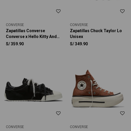
CONVERSE
CONVERSE
Zapatillas Converse
Zapatillas Chuck Taylor Lo
Converse x Hello Kitty And
Unisex
Friends Chuck Taylor All
S/
359.90
S/
349.90
Star BFFS Unisex
CONVERSE
CONVERSE