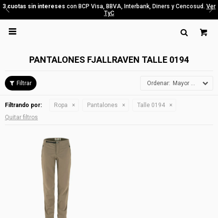
3 cuotas sin intereses
con BCP Visa, BBVA, Interbank, Diners y Cencosud.
Ver
TyC

PANTALONES FJALLRAVEN TALLE 0194
Mayor precio
Filtrando por:
Ropa
Pantalones
Talle 0194
Quitar filtros