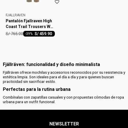
FJALLRAVEN
Pantalón Fjallraven High
Coast Trail Trousers W
Mujer
S/
765.00
S/
459.90
-
39
Fjällräven: funcionalidad y diseño minimalista
Fjällräven ofrece mochilas y accesorios reconocidos por su resistencia y
estética limpia. Son ideales para el día a día y para quienes buscan
practicidad sin sacrificar estilo.
Perfectas para la rutina urbana
Combínalas con zapatillas casuales y con propuestas cómodas de ropa
urbana para un outfit funcional.
NEWSLETTER