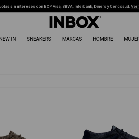
uotas sin intereses
con BCP Visa, BBVA, Interbank, Diners y Cencosud.
Ver
NEW IN
SNEAKERS
MARCAS
HOMBRE
MUJE