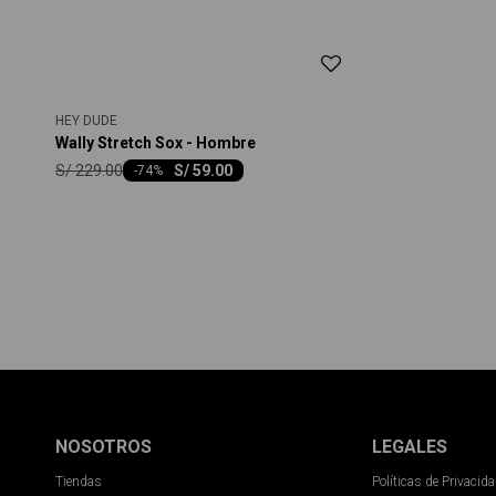
HEY DUDE
Wally Stretch Sox - Hombre
S/
229.00
S/
59.00
-
74
NOSOTROS
LEGALES
Tiendas
Políticas de Privacid