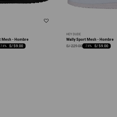
HEY DUDE
rt Mesh - Hombre
Wally Sport Mesh - Hombre
S/
229.00
S/
59.00
S/
59.00
-
74
-
74