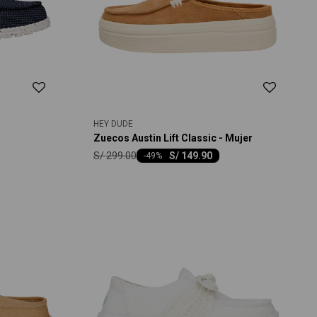
HEY DUDE
Zuecos Austin Lift Classic - Mujer
S/
299.00
S/
149.90
-
49