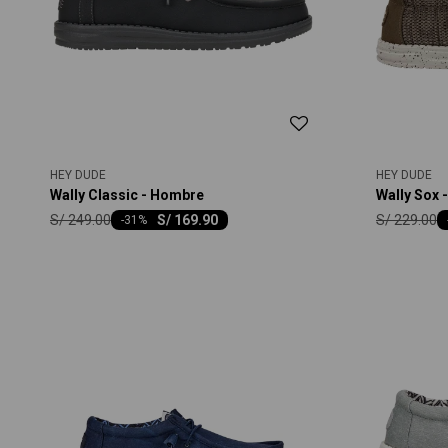
HEY DUDE
HEY DUDE
Wally Classic - Hombre
Wally Sox 
S/
249.00
S/
229.00
S/
169.90
-
31