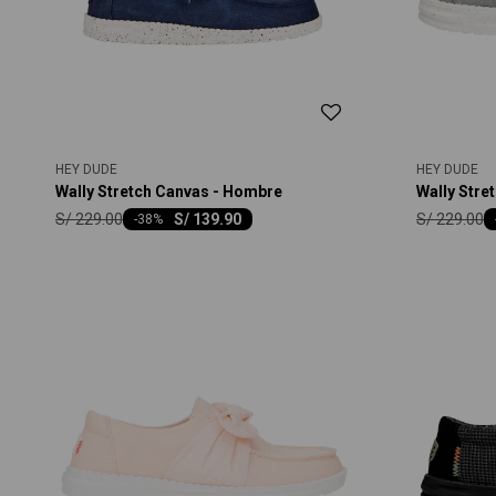
HEY DUDE
HEY DUDE
Wally Stretch Canvas - Hombre
Wally Stre
S/
229.00
S/
229.00
S/
139.90
-
38