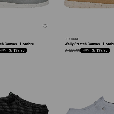
HEY DUDE
tch Canvas - Hombre
Wally Stretch Canvas - Homb
S/
229.00
S/
139.90
S/
139.90
-
38
-
38