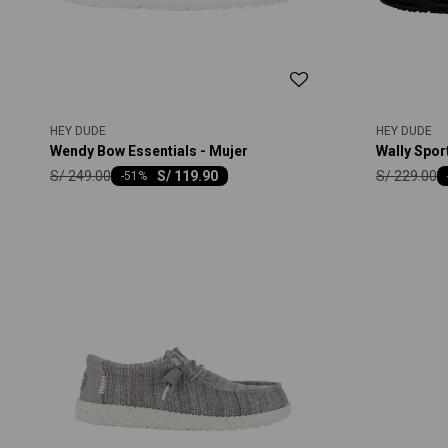
HEY DUDE
HEY DUDE
Wendy Bow Essentials - Mujer
Wally Spo
S/
249.00
S/
229.00
S/
119.90
-
51