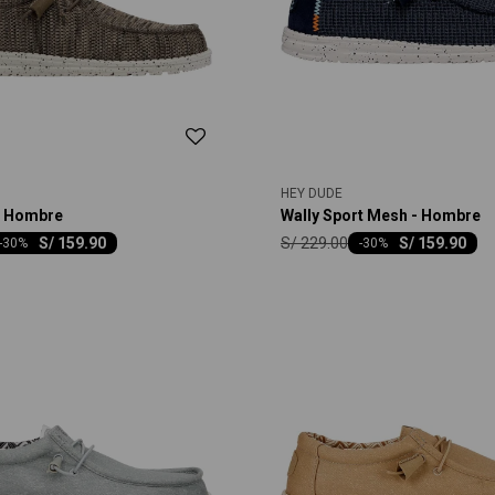
HEY DUDE
- Hombre
Wally Sport Mesh - Hombre
S/
229.00
S/
159.90
S/
159.90
-
30
-
30