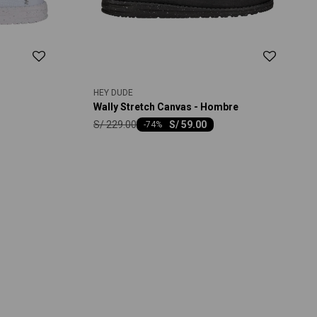
HEY DUDE
Wally Stretch Canvas - Hombre
S/
229.00
S/
59.00
-
74