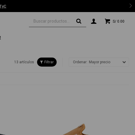
 TyC
S/
0.00
R
13 artículos
Mayor precio