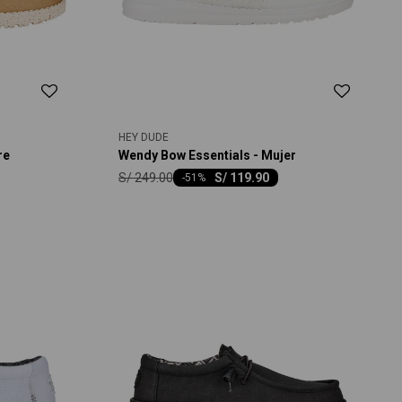
HEY DUDE
re
Wendy Bow Essentials - Mujer
S/
249.00
S/
119.90
-
51