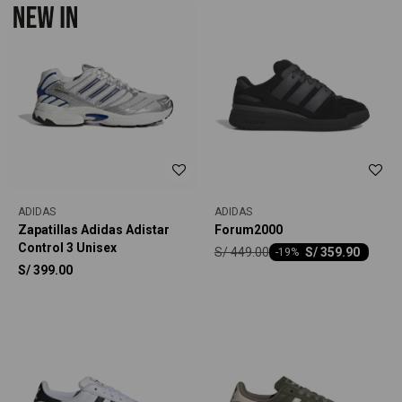
ADIDAS
ADIDAS
Zapatillas Adidas Adistar
Forum2000
Control 3 Unisex
S/
449.00
S/
359.90
-
19
S/
399.00