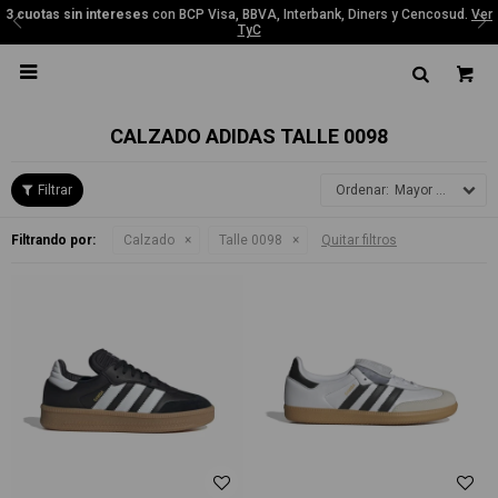
3 cuotas sin intereses
con BCP Visa, BBVA, Interbank, Diners y Cencosud.
Ver
TyC

CALZADO ADIDAS TALLE 0098
Mayor precio
Filtrando por:
Calzado
Talle 0098
Quitar filtros