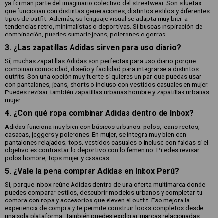
ya forman parte del imaginario colectivo del streetwear. Son siluetas
que funcionan con distintas generaciones, distintos estilos y diferentes
tipos de outfit. Además, su lenguaje visual se adapta muy bien a
tendencias retro, minimalistas o deportivas. Si buscas inspiración de
combinación, puedes sumarle jeans, polerones o gorras.
3. ¿Las zapatillas Adidas sirven para uso diario?
Sí, muchas zapatillas Adidas son perfectas para uso diario porque
combinan comodidad, diseño y facilidad para integrarse a distintos
outfits. Son una opción muy fuerte si quieres un par que puedas usar
con pantalones, jeans, shorts o incluso con vestidos casuales en mujer.
Puedes revisar también zapatillas urbanas hombre y zapatillas urbanas
mujer.
4. ¿Con qué ropa combinar Adidas dentro de Inbox?
Adidas funciona muy bien con básicos urbanos: polos, jeans rectos,
casacas, joggers y polerones. En mujer, se integra muy bien con
pantalones relajados, tops, vestidos casuales o incluso con faldas si el
objetivo es contrastar lo deportivo con lo femenino. Puedes revisar
polos hombre, tops mujer y casacas.
5. ¿Vale la pena comprar Adidas en Inbox Perú?
Sí, porque Inbox reúne Adidas dentro de una oferta multimarca donde
puedes comparar estilos, descubrir modelos urbanos y completar tu
compra con ropa y accesorios que eleven el outfit. Eso mejora la
experiencia de compra y te permite construir looks completos desde
una sola plataforma. También puedes explorar marcas relacionadas