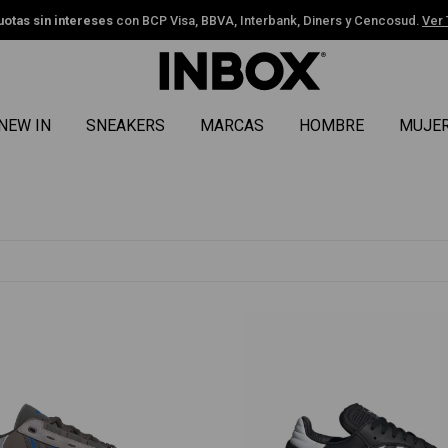
uotas sin intereses
con BCP Visa, BBVA, Interbank, Diners y Cencosud.
Ver
NEW IN
SNEAKERS
MARCAS
HOMBRE
MUJE