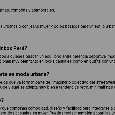
ernas, cómodas y atemporales.
 urbanas o con jeans mujer y polos básicos para un estilo urban
Inbox Perú?
s a quienes buscan un equilibrio entre herencia deportiva, mod
cionan muy bien tanto en looks casuales como en outfits con una
erte en moda urbana?
os que ya forman parte del imaginario colectivo del streetwear.
nguaje visual se adapta muy bien a tendencias retro, minimalista
o?
rque combinan comodidad, diseño y facilidad para integrarse a di
vestidos casuales en mujer. Puedes revisar también zapatillas u