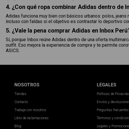
4. ¿Con qué ropa combinar Adidas dentro de I
Adidas funciona muy bien con básicos urbanos: polos, jeans r
incluso con faldas si el objetivo es contrastar lo deportivo 
5. ¿Vale la pena comprar Adidas en Inbox Perú
Sí, porque Inbox reúne Adidas dentro de una oferta multimar
outfit. Eso mejora la experiencia de compra y te permite c
ASICS.
NOSOTROS
LEGALES
Tiendas
Políticas de Privacid
Contacto
Envíos y devolucione
Trabaja con nosotros
Preguntas frecuentes
Libro de reclamaciones
Términos y condicio
Blog
Legales y Promocion