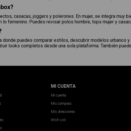
nbox?
ectos, casacas, joggers y polerones. En mujer, se integra muy bi
con lo femenino. Puedes revisar polos hombre, tops mujer y casac
?
ca donde puedes comparar estilos, descubrir modelos urbanos y
onstruir looks completos desde una sola plataforma. También pu
MI CUENTA
ad
Mi cuenta
s
Mis compras
Mis direcciones
nes
Wish List
es