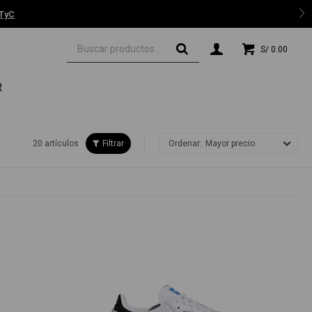
 TyC
S/
0.00
R
20 artículos
Mayor precio