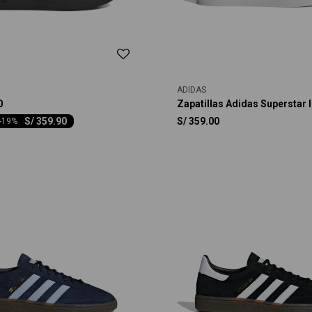
ADIDAS
0
Zapatillas Adidas Superstar I
S/
359.90
S/
359.00
-
19