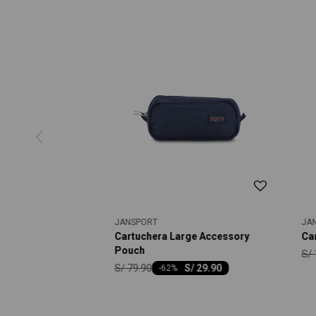
JANSPORT
JA
Cartuchera Large Accessory
Ca
Pouch
S/
S/
79.90
S/
29.90
-
62