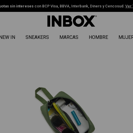
uotas sin intereses
con BCP Visa, BBVA, Interbank, Diners y Cencosud.
Ver
NEW IN
SNEAKERS
MARCAS
HOMBRE
MUJE