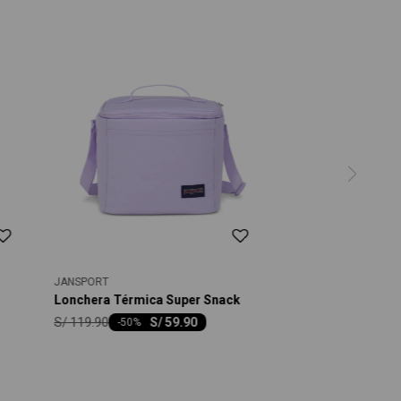
JANSPORT
Lonchera Térmica Super Snack
S/
119.90
S/
59.90
-
50