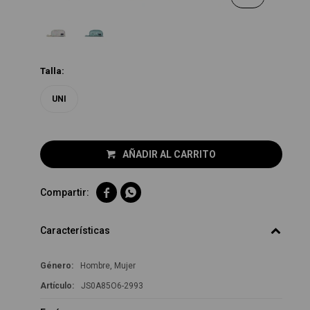
Talla:
UNI
AÑADIR AL CARRITO


Características
Género
Hombre, Mujer
JS0A85O6-2993