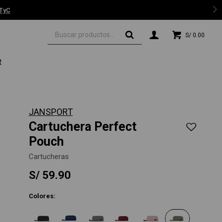
 TyC
S/
0.00
R
JANSPORT
Cartuchera Perfect
Pouch
Cartucheras
S/
59.90
Colores: