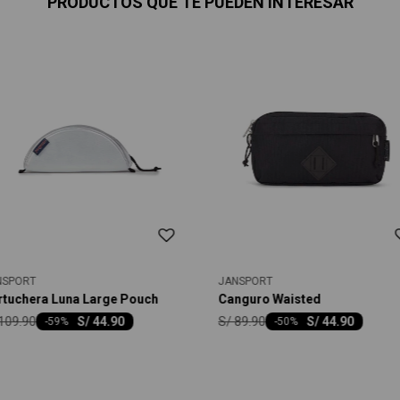
PRODUCTOS QUE TE PUEDEN INTERESAR
NSPORT
JANSPORT
rtuchera Luna Large Pouch
Canguro Waisted
109.90
S/
89.90
S/
44.90
S/
44.90
-
59
-
50